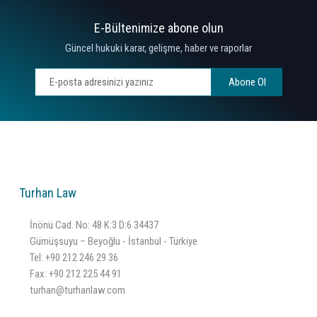
E-Bültenimize abone olun
Güncel hukuki karar, gelişme, haber ve raporlar
Abone Ol
Turhan Law
İnönü Cad. No: 48 K:3 D:6 34437
Gümüşsuyu – Beyoğlu - İstanbul - Türkiye
Tel:
+90 212 246 29 36
Fax: +90 212 225 44 91
turhan@turhanlaw.com