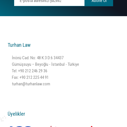
Abone Ol
Turhan Law
İnönü Cad. No: 48 K:3 D:6 34437
Gümüşsuyu – Beyoğlu - İstanbul - Türkiye
Tel:
+90 212 246 29 36
Fax: +90 212 225 44 91
turhan@turhanlaw.com
Üyelikler