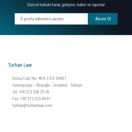
Güncel hukuki karar, gelişme, haber ve raporlar
Abone Ol
Turhan Law
İnönü Cad. No: 48 K:3 D:6 34437
Gümüşsuyu – Beyoğlu - İstanbul - Türkiye
Tel:
+90 212 246 29 36
Fax: +90 212 225 44 91
turhan@turhanlaw.com