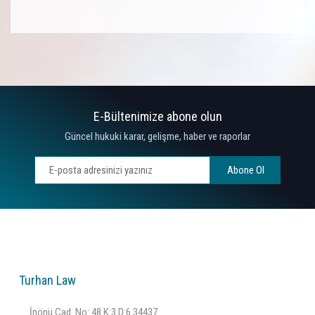
E-Bültenimize abone olun
Güncel hukuki karar, gelişme, haber ve raporlar
Abone Ol
Turhan Law
İnönü Cad. No: 48 K:3 D:6 34437