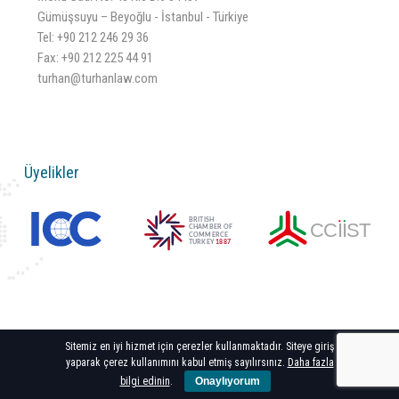
Gümüşsuyu – Beyoğlu - İstanbul - Türkiye
Tel:
+90 212 246 29 36
Fax: +90 212 225 44 91
turhan@turhanlaw.com
Üyelikler
Sitemiz en iyi hizmet için çerezler kullanmaktadır. Siteye giriş
Turhan Law © All Rights Reserved
yaparak çerez kullanımını kabul etmiş sayılırsınız.
Daha fazla
bilgi edinin
.
Onaylıyorum