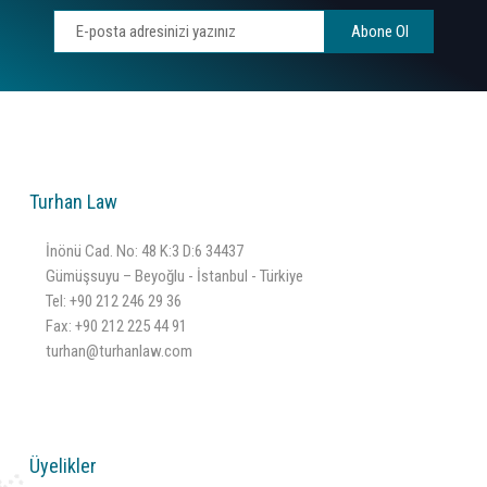
Abone Ol
Turhan Law
İnönü Cad. No: 48 K:3 D:6 34437
Gümüşsuyu – Beyoğlu - İstanbul - Türkiye
Tel:
+90 212 246 29 36
Fax: +90 212 225 44 91
turhan@turhanlaw.com
Üyelikler